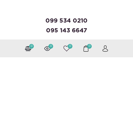
099 534 0210
095 143 6647
0
0
0
0
Можна розраховуватися
Слідкуйте за нами
Каталог
Валізи
Рюкзаки