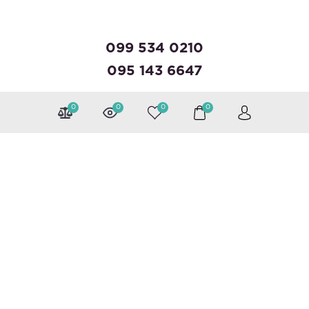
099 534 0210
095 143 6647
0
0
0
0
Можна розраховуватися
Слідкуйте за нами
Каталог
Валізи
Рюкзаки