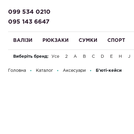
099 534 0210
095 143 6647
ВАЛІЗИ
РЮКЗАКИ
СУМКИ
СПОРТ
Виберіть бренд:
Усе
2
A
B
C
D
E
H
J
Вітаємо! Що Ви шукаєте?
Головна
Каталог
Аксесуари
Б'юті-кейси
Б'юті-ке
Фільтр
Ціна
Від
До
Матеріали