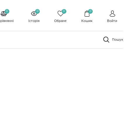
0
0
0
0
рівнянні
Історія
Обране
Кошик
Войти
Пошук
за популярністю
за ціною
за алфавітом