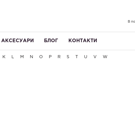
В по
АКСЕСУАРИ
БЛОГ
КОНТАКТИ
K
L
M
N
O
P
R
S
T
U
V
W
йси