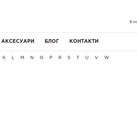
В по
АКСЕСУАРИ
БЛОГ
КОНТАКТИ
K
L
M
N
O
P
R
S
T
U
V
W
за популярністю
за ціною
за алфавітом