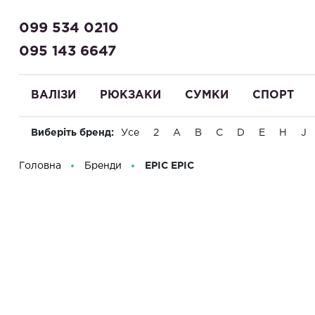
099 534 0210
095 143 6647
ВАЛІЗИ
РЮКЗАКИ
СУМКИ
СПОРТ
Виберіть бренд:
Усе
2
A
B
C
D
E
H
J
Вітаємо! Що Ви шукаєте?
Головна
Бренди
EPIC
EPIC
Фільтр
Матеріали
ABS пластик
5
Бренд
Поліпропілен
19