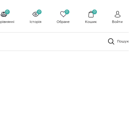
0
0
0
0
рівнянні
Історія
Обране
Кошик
Войти
Пошук