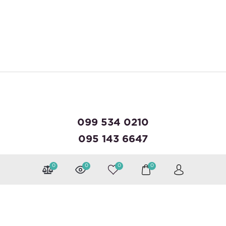
099 534 0210
095 143 6647
0
0
0
0
Можна розраховуватися
Слідкуйте за нами