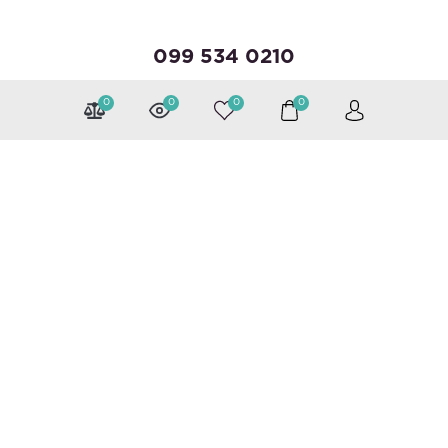
099 534 0210
095 143 6647
0
0
0
0
Можна розраховуватися
Слідкуйте за нами
Каталог
Валізи
Рюкзаки
Сумки